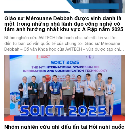
Giáo sư Mérouane Debbah được vinh danh là
một trong những nhà lãnh đạo công nghệ có
tầm ảnh hưởng nhất khu vực Ả Rập năm 2025
Nhóm nghiên cứu AVITECH hân hạnh chia sẻ một tin vui lớn
đến từ ban cố vấn quốc tế của chúng tôi. Giáo sư Mérouane
Debbah – Cố vấn Khoa học của AVITECH – vừa được tạp chí
uy tín Dubai Leaders Magazine vinh danh trong danh sách:
“ARAB’s Most Influential Leaders in Tech to […]
Nhóm nghiên cứu ghi dấu ấn tại Hội nghị quốc