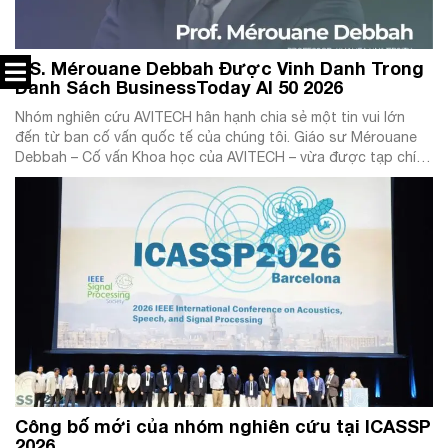
GS. Mérouane Debbah Được Vinh Danh Trong
Danh Sách BusinessToday AI 50 2026
Nhóm nghiên cứu AVITECH hân hạnh chia sẻ một tin vui lớn
đến từ ban cố vấn quốc tế của chúng tôi. Giáo sư Mérouane
Debbah – Cố vấn Khoa học của AVITECH – vừa được tạp chí
Business Today Middle East vinh danh trong danh sách:
“BusinessToday AI 50 2026” (Top 50 Nhà Lãnh […]
Công bố mới của nhóm nghiên cứu tại ICASSP
2026