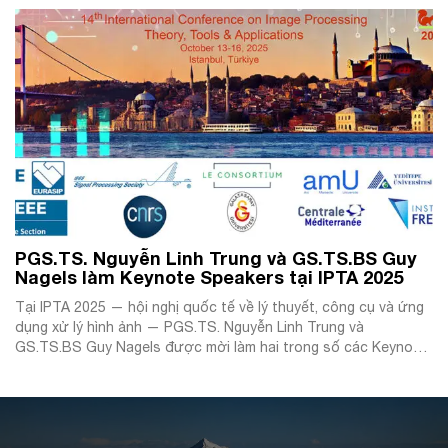
ngày 09–12/11/2026 tại Trung tâm Hội nghị Quốc gia (National
Convention Center – NCC, Mỹ Đình, […]
PGS.TS. Nguyễn Linh Trung và GS.TS.BS Guy
Nagels làm Keynote Speakers tại IPTA 2025
Tại IPTA 2025 — hội nghị quốc tế về lý thuyết, công cụ và ứng
dụng xử lý hình ảnh — PGS.TS. Nguyễn Linh Trung và
GS.TS.BS Guy Nagels được mời làm hai trong số các Keynote
Speakers chính, trình bày bài giảng mở đầu tiêu biểu.
Thông
tin bài giảng chính Tiêu đề: […]