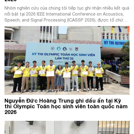
Nhóm nghiên cứu của chúng tôi tiếp tục ghi nhận nhiều kết quả
nổi bật tại 2026 IEEE International Conference on Acoustics,
Speech, and Signal Processing (ICASSP 2026), được tổ chức
tại Barcelona, Tây Ban Nha từ ngày 4–8/5/2026 — hội nghị
quốc tế thuộc nhóm Qualis A1 và là một trong những diễn đàn
[…]
Nguyễn Đức Hoàng Trung ghi dấu ấn tại Kỳ
thi Olympic Toán học sinh viên toàn quốc năm
2026