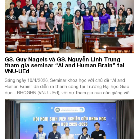
GS. Guy Nagels và GS. Nguyễn Linh Trung
tham gia seminar “AI and Human Brain” tại
VNU-UEd
Sáng ngày 10/4/2026, Seminar khoa học với chủ đề “AI and
Human Brain” đã diễn ra thành công tại Trường Đại học Giáo
dục – ĐHQGHN (VNU-UEd), với sự tham gia của các giảng viên,
nhà nghiên cứu và học viên, nghiên cứu sinh của trường.
Chương trình ghi dấu ấn với hai bài thuyết […]