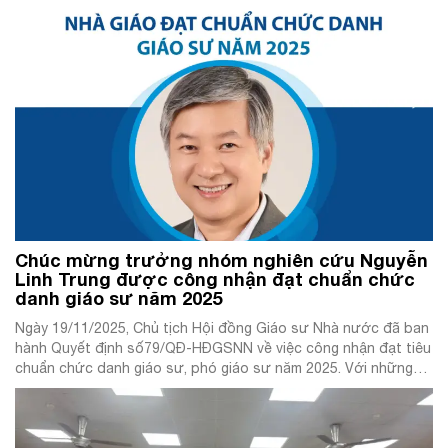
mục đích thảo luận, trao đổi về việc phát triển và triển khai hệ
thống Federated Learning theo sự hợp […]
Chúc mừng trưởng nhóm nghiên cứu Nguyễn
Linh Trung được công nhận đạt chuẩn chức
danh giáo sư năm 2025
Ngày 19/11/2025, Chủ tịch Hội đồng Giáo sư Nhà nước đã ban
hành Quyết định số79/QĐ-HĐGSNN về việc công nhận đạt tiêu
chuẩn chức danh giáo sư, phó giáo sư năm 2025. Với những
thành tích nổi bật trong nghiên cứu khoa học và đào tạo,
PGS.TS Nguyễn Linh Trung vinh dự được công nhận […]