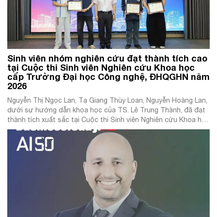
Sinh viên nhóm nghiên cứu đạt thành tích cao
tại Cuộc thi Sinh viên Nghiên cứu Khoa học
cấp Trường Đại học Công nghệ, ĐHQGHN năm
2026
Nguyễn Thị Ngọc Lan, Tạ Giang Thùy Loan, Nguyễn Hoàng Lan,
dưới sự hướng dẫn khoa học của TS. Lê Trung Thành, đã đạt
thành tích xuất sắc tại Cuộc thi Sinh viên Nghiên cứu Khoa học
cấp Trường Đại học Công nghệ, ĐHQGHN năm 2026, với 01
Giải Nhất và 01 Giải Nhì, ghi […]