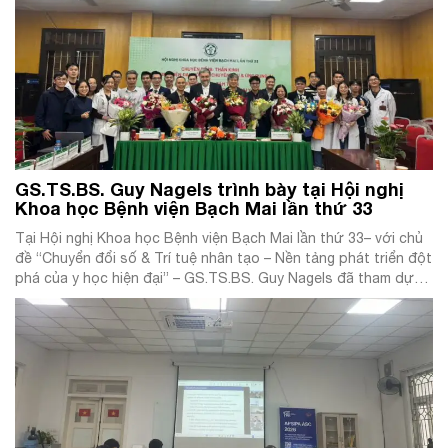
GS.TS.BS. Guy Nagels trình bày tại Hội nghị
Khoa học Bệnh viện Bạch Mai lần thứ 33
Tại Hội nghị Khoa học Bệnh viện Bạch Mai lần thứ 33– với chủ
đề “Chuyển đổi số & Trí tuệ nhân tạo – Nền tảng phát triển đột
phá của y học hiện đại” – GS.TS.BS. Guy Nagels đã tham dự
với tư cách diễn giả quốc tế và trình bày hai báo cáo […]