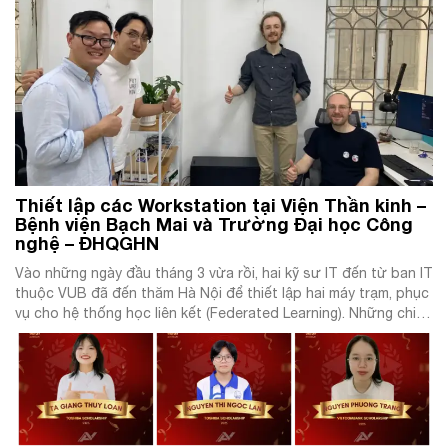
Thiết lập các Workstation tại Viện Thần kinh –
Bệnh viện Bạch Mai và Trường Đại học Công
nghệ – ĐHQGHN
Vào những ngày đầu tháng 3 vừa rồi, hai kỹ sư IT đến từ ban IT
thuộc VUB đã đến thăm Hà Nội để thiết lập hai máy trạm, phục
vụ cho hệ thống học liên kết (Federated Learning). Những chiếc
Workstation được mang từ Brussela, Bỉ và đã được lắp ráp,
cài đặt thiết […]