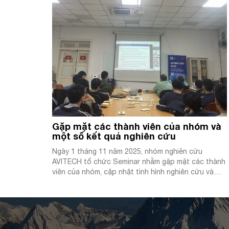
Workstation được mang từ Brussela, Bỉ và đã
được lắp ráp, cài đặt thiết […]
Gặp mặt các thành viên của nhóm và
một số kết quả nghiên cứu
Ngày 1 tháng 11 năm 2025, nhóm nghiên cứu
AVITECH tổ chức Seminar nhằm gặp mặt các thành
viên của nhóm, cập nhật tình hình nghiên cứu và
tăng cường sự kết nối của các thành viên trong
nhóm. Buổi seminar vinh dự đón tiếp cố vấn quốc
tế của nhóm là GS.TS.BS Guy Nagels […]