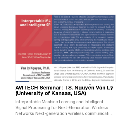
AVITECH Seminar: TS. Nguyễn Văn Lý
(University of Kansas, USA)
Interpretable Machine Learning and Intelligent
Signal Processing for Next-Generation Wireless
Networks Next-generation wireless communication
networks, such as 6G-and-Beyond, will demand
extremely high data rates, massive connectivity,
seamless coverage, ultra-reliable performance, and