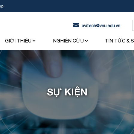
up
avitech@vnu.edu.vn
f
GIỚI THIỆU
NGHIÊN CỨU
TIN TỨC & 
SỰ KIỆN