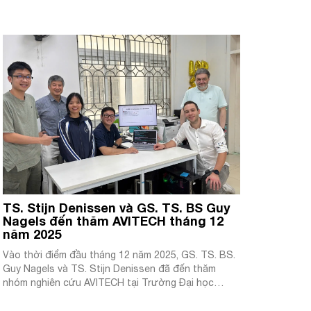
TS. Stijn Denissen và GS. TS. BS Guy
Nagels đến thăm AVITECH tháng 12
năm 2025
Vào thời điểm đầu tháng 12 năm 2025, GS. TS. BS.
Guy Nagels và TS. Stijn Denissen đã đến thăm
nhóm nghiên cứu AVITECH tại Trường Đại học
Công nghệ – ĐHQGHN. Chuyến thăm với mục đích
thảo luận, trao đổi về việc phát triển và triển khai