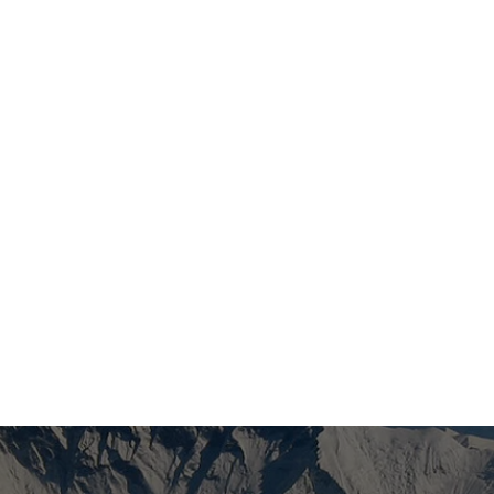
sensing capability. To meet these stringent
demands, core technologies like massive multiple-
input multiple-output (MIMO), wideband
communications, reconfigurable intelligent surfaces
(RIS), and integrated sensing and […]